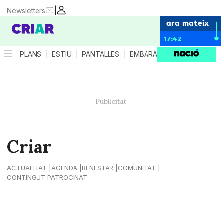
|
Newsletters
ara mateix
17:42
PLANS
ESTIU
PANTALLES
EMBARÀS
CRIANÇA
ES
Criar
ACTUALITAT
AGENDA
BENESTAR
COMUNITAT
CONTINGUT PATROCINAT