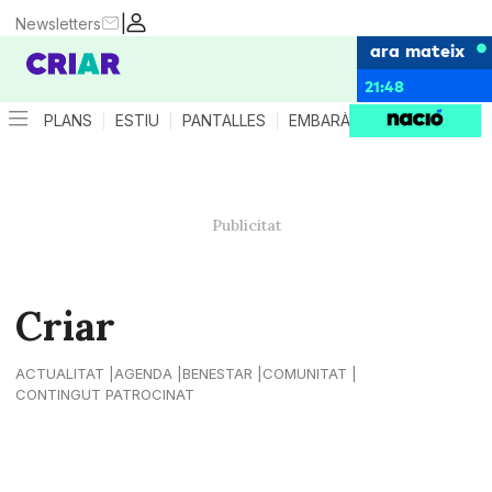
|
Newsletters
ara mateix
21:48
PLANS
ESTIU
PANTALLES
EMBARÀS
CRIANÇA
ES
Criar
ACTUALITAT
AGENDA
BENESTAR
COMUNITAT
CONTINGUT PATROCINAT