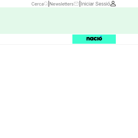
|
|
Iniciar Sessió
Cerca
Newsletters