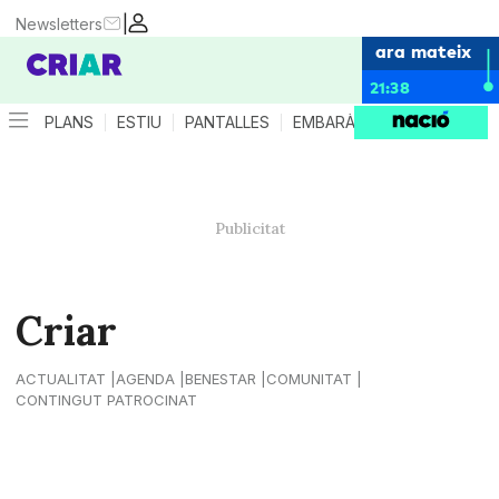
|
Newsletters
ara mateix
21:38
PLANS
ESTIU
PANTALLES
EMBARÀS
CRIANÇA
ES
Criar
ACTUALITAT
AGENDA
BENESTAR
COMUNITAT
CONTINGUT PATROCINAT