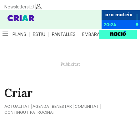
|
Newsletters
ara mateix
20:24
PLANS
ESTIU
PANTALLES
EMBARÀS
CRIANÇA
ES
Criar
ACTUALITAT
AGENDA
BENESTAR
COMUNITAT
CONTINGUT PATROCINAT