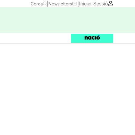
|
|
Iniciar Sessió
Cerca
Newsletters