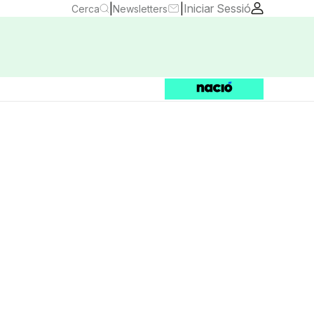
|
|
Iniciar Sessió
Cerca
Newsletters