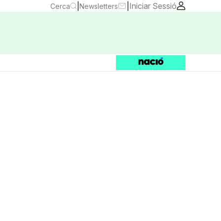
|
|
Iniciar Sessió
Cerca
Newsletters