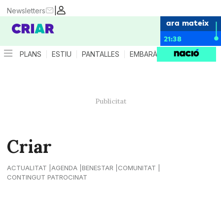
|
Newsletters
ara mateix
21:38
PLANS
ESTIU
PANTALLES
EMBARÀS
CRIANÇA
ES
Criar
ACTUALITAT
AGENDA
BENESTAR
COMUNITAT
CONTINGUT PATROCINAT