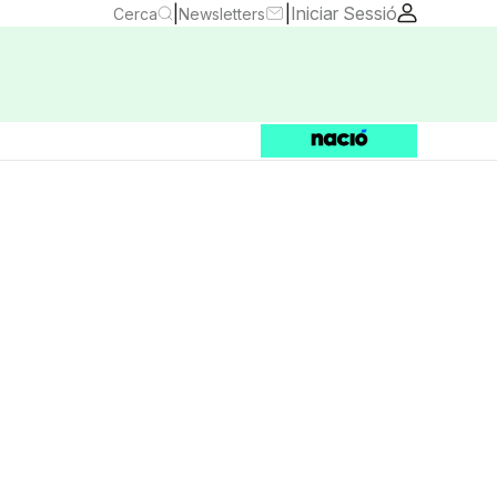
|
|
Iniciar Sessió
Cerca
Newsletters