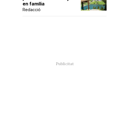
en família
Redacció