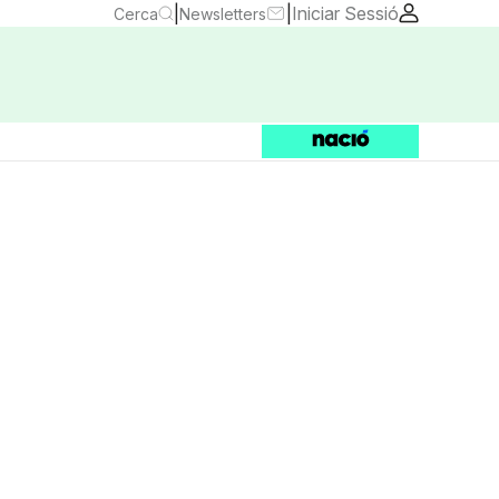
|
|
Iniciar Sessió
Cerca
Newsletters