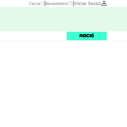
|
|
Iniciar Sessió
Cerca
Newsletters