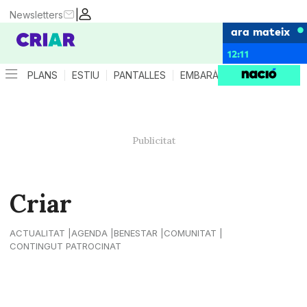
|
Newsletters
ara mateix
12:11
PLANS
ESTIU
PANTALLES
EMBARÀS
CRIANÇA
ES
Criar
ACTUALITAT
AGENDA
BENESTAR
COMUNITAT
CONTINGUT PATROCINAT