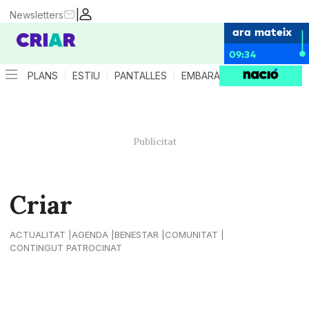
|
Newsletters
ara mateix
09:34
PLANS
ESTIU
PANTALLES
EMBARÀS
CRIANÇA
ES
Criar
ACTUALITAT
AGENDA
BENESTAR
COMUNITAT
CONTINGUT PATROCINAT