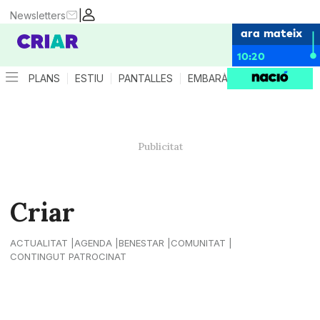
|
Newsletters
ara mateix
10:20
PLANS
ESTIU
PANTALLES
EMBARÀS
CRIANÇA
ES
Criar
ACTUALITAT
AGENDA
BENESTAR
COMUNITAT
CONTINGUT PATROCINAT