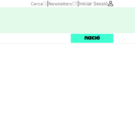
|
|
Iniciar Sessió
Cerca
Newsletters