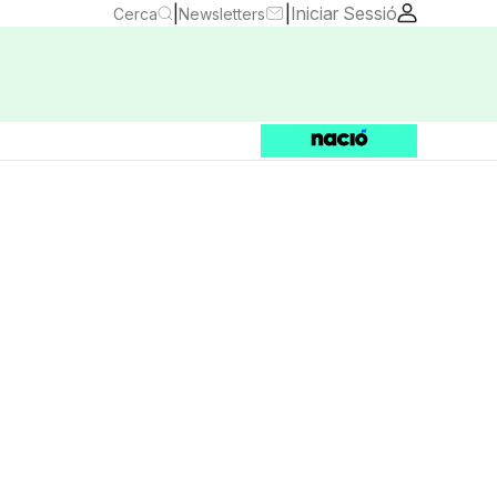
|
|
Iniciar Sessió
Cerca
Newsletters