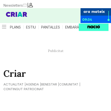
|
Newsletters
ara mateix
09:34
PLANS
ESTIU
PANTALLES
EMBARÀS
CRIANÇA
ES
Criar
ACTUALITAT
AGENDA
BENESTAR
COMUNITAT
CONTINGUT PATROCINAT