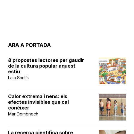
ARA A PORTADA
8 propostes lectores per gaudir
de la cultura popular aquest
estiu
Laia Santís
Calor extrema i nens: els
efectes invisibles que cal
conèixer
Mar Domènech
La recerca científica sobre