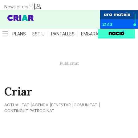
|
Newsletters
ara mateix
21:13
PLANS
ESTIU
PANTALLES
EMBARÀS
CRIANÇA
ES
Criar
ACTUALITAT
AGENDA
BENESTAR
COMUNITAT
CONTINGUT PATROCINAT