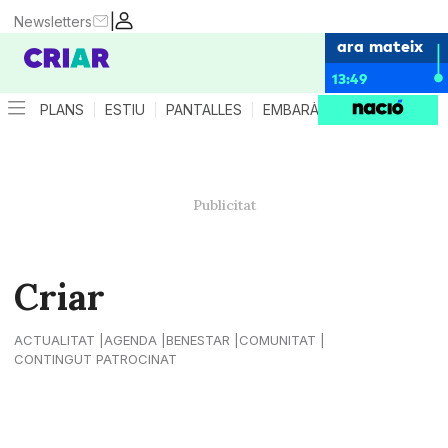
|
Newsletters
ara mateix
13:49
PLANS
ESTIU
PANTALLES
EMBARÀS
CRIANÇA
ES
Criar
ACTUALITAT
AGENDA
BENESTAR
COMUNITAT
CONTINGUT PATROCINAT