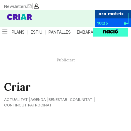
|
Newsletters
ara mateix
10:25
PLANS
ESTIU
PANTALLES
EMBARÀS
CRIANÇA
ES
Criar
ACTUALITAT
AGENDA
BENESTAR
COMUNITAT
CONTINGUT PATROCINAT