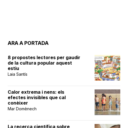
ARA A PORTADA
8 propostes lectores per gaudir
de la cultura popular aquest
estiu
Laia Santís
Calor extrema i nens: els
efectes invisibles que cal
conèixer
Mar Domènech
La recerca científica sobre