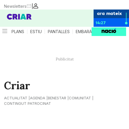
|
Newsletters
ara mateix
14:27
PLANS
ESTIU
PANTALLES
EMBARÀS
CRIANÇA
ES
Criar
ACTUALITAT
AGENDA
BENESTAR
COMUNITAT
CONTINGUT PATROCINAT