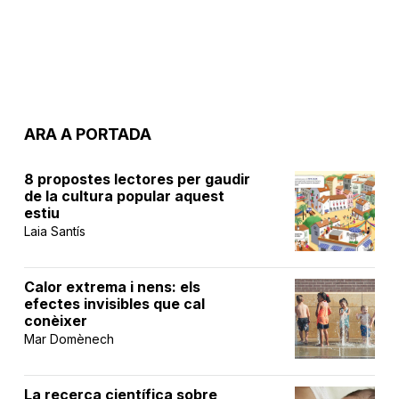
ARA A PORTADA
8 propostes lectores per gaudir
de la cultura popular aquest
estiu
Laia Santís
Calor extrema i nens: els
efectes invisibles que cal
conèixer
Mar Domènech
La recerca científica sobre