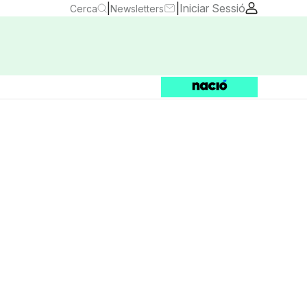
|
|
Iniciar Sessió
Cerca
Newsletters