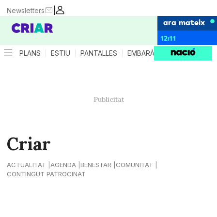
|
Newsletters
ara mateix
12:11
PLANS
ESTIU
PANTALLES
EMBARÀS
CRIANÇA
ES
Criar
ACTUALITAT
AGENDA
BENESTAR
COMUNITAT
CONTINGUT PATROCINAT