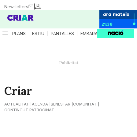
|
Newsletters
ara mateix
21:38
PLANS
ESTIU
PANTALLES
EMBARÀS
CRIANÇA
ES
Criar
ACTUALITAT
AGENDA
BENESTAR
COMUNITAT
CONTINGUT PATROCINAT