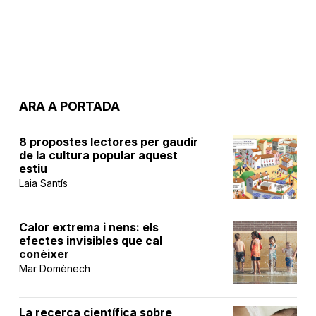
ARA A PORTADA
8 propostes lectores per gaudir
de la cultura popular aquest
estiu
Laia Santís
Calor extrema i nens: els
efectes invisibles que cal
conèixer
Mar Domènech
La recerca científica sobre