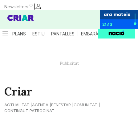
|
Newsletters
ara mateix
21:13
PLANS
ESTIU
PANTALLES
EMBARÀS
CRIANÇA
ES
Criar
ACTUALITAT
AGENDA
BENESTAR
COMUNITAT
CONTINGUT PATROCINAT