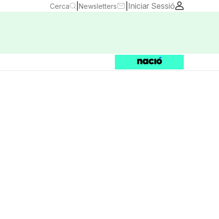
|
|
Iniciar Sessió
Cerca
Newsletters