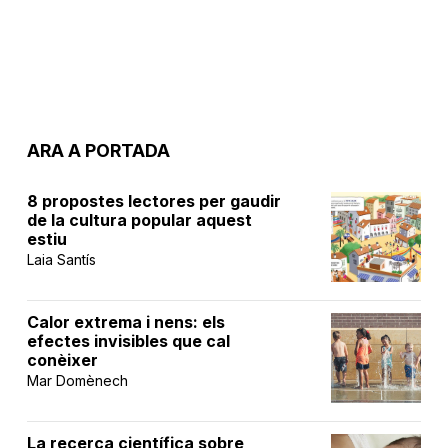
ARA A PORTADA
8 propostes lectores per gaudir
de la cultura popular aquest
estiu
Laia Santís
Calor extrema i nens: els
efectes invisibles que cal
conèixer
Mar Domènech
La recerca científica sobre