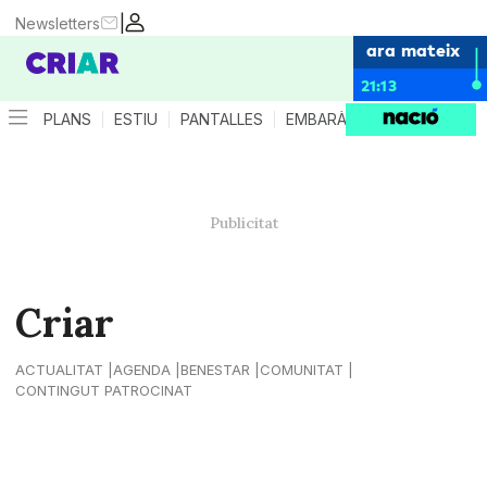
|
Newsletters
ara mateix
21:13
PLANS
ESTIU
PANTALLES
EMBARÀS
CRIANÇA
ES
Criar
ACTUALITAT
AGENDA
BENESTAR
COMUNITAT
CONTINGUT PATROCINAT