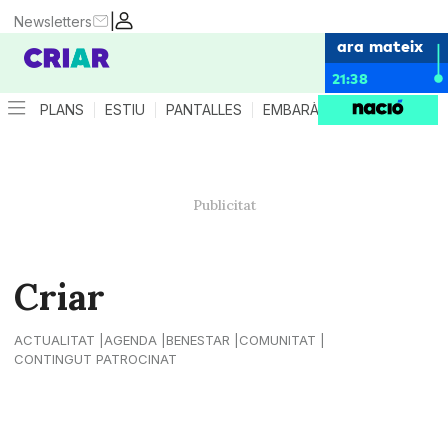
|
Newsletters
ara mateix
21:38
PLANS
ESTIU
PANTALLES
EMBARÀS
CRIANÇA
ES
Criar
ACTUALITAT
AGENDA
BENESTAR
COMUNITAT
CONTINGUT PATROCINAT