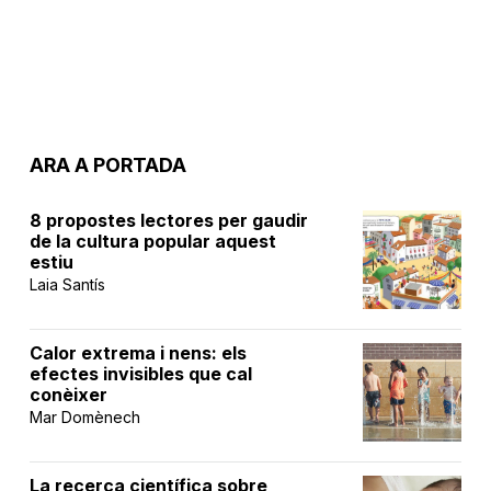
ARA A PORTADA
8 propostes lectores per gaudir
de la cultura popular aquest
estiu
Laia Santís
Calor extrema i nens: els
efectes invisibles que cal
conèixer
Mar Domènech
La recerca científica sobre