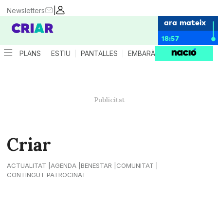
|
Newsletters
ara mateix
18:57
PLANS
ESTIU
PANTALLES
EMBARÀS
CRIANÇA
ES
Criar
ACTUALITAT
AGENDA
BENESTAR
COMUNITAT
CONTINGUT PATROCINAT