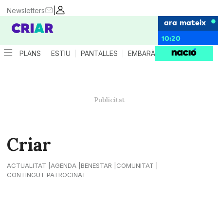
|
Newsletters
ara mateix
10:20
PLANS
ESTIU
PANTALLES
EMBARÀS
CRIANÇA
ES
Criar
ACTUALITAT
AGENDA
BENESTAR
COMUNITAT
CONTINGUT PATROCINAT