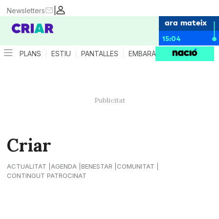
|
Newsletters
ara mateix
15:04
PLANS
ESTIU
PANTALLES
EMBARÀS
CRIANÇA
ES
Criar
ACTUALITAT
AGENDA
BENESTAR
COMUNITAT
CONTINGUT PATROCINAT