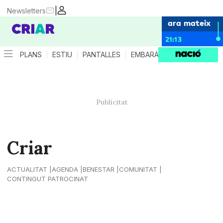
|
Newsletters
ara mateix
21:13
PLANS
ESTIU
PANTALLES
EMBARÀS
CRIANÇA
ES
Criar
ACTUALITAT
AGENDA
BENESTAR
COMUNITAT
CONTINGUT PATROCINAT