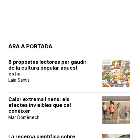
ARA A PORTADA
8 propostes lectores per gaudir
de la cultura popular aquest
estiu
Laia Santís
Calor extrema i nens: els
efectes invisibles que cal
conèixer
Mar Domènech
La recerca científica sobre