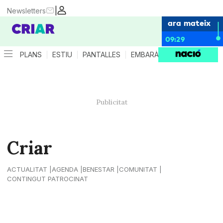
|
Newsletters
ara mateix
09:29
PLANS
ESTIU
PANTALLES
EMBARÀS
CRIANÇA
ES
Criar
ACTUALITAT
AGENDA
BENESTAR
COMUNITAT
CONTINGUT PATROCINAT