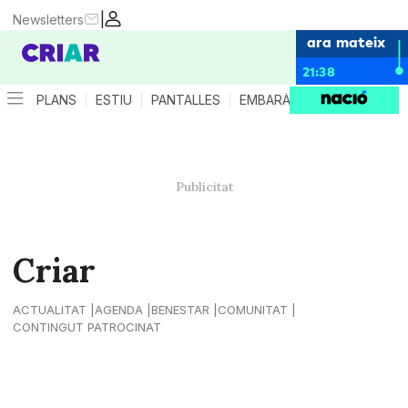
|
Newsletters
ara mateix
21:38
PLANS
ESTIU
PANTALLES
EMBARÀS
CRIANÇA
ES
Criar
ACTUALITAT
AGENDA
BENESTAR
COMUNITAT
CONTINGUT PATROCINAT