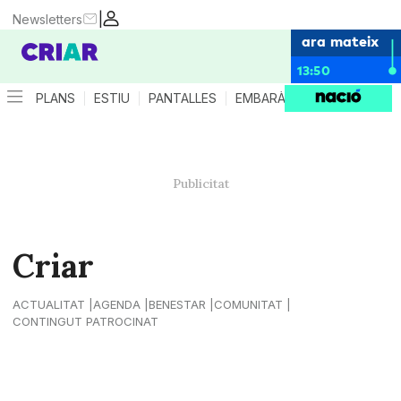
|
Newsletters
ara mateix
13:50
PLANS
ESTIU
PANTALLES
EMBARÀS
CRIANÇA
ES
Criar
ACTUALITAT
AGENDA
BENESTAR
COMUNITAT
CONTINGUT PATROCINAT