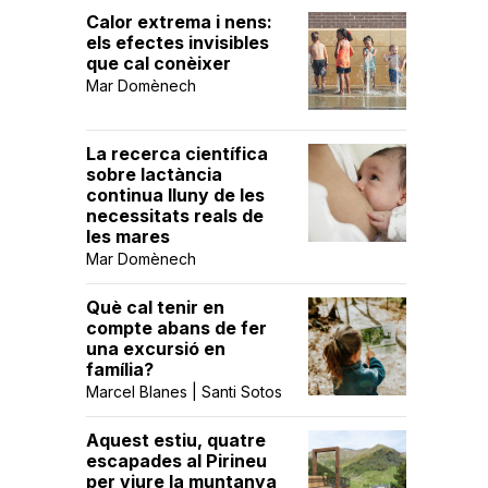
Calor extrema i nens:
els efectes invisibles
que cal conèixer
Mar Domènech
La recerca científica
sobre lactància
continua lluny de les
necessitats reals de
les mares
Mar Domènech
Què cal tenir en
compte abans de fer
una excursió en
família?
Marcel Blanes | Santi Sotos
Aquest estiu, quatre
escapades al Pirineu
per viure la muntanya