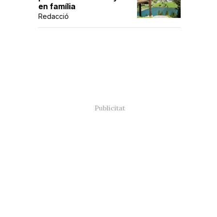
en família
Redacció