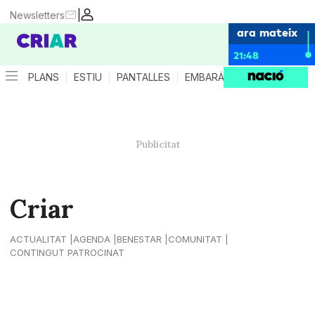
|
Newsletters
ara mateix
21:48
PLANS
ESTIU
PANTALLES
EMBARÀS
CRIANÇA
ES
Criar
ACTUALITAT
AGENDA
BENESTAR
COMUNITAT
CONTINGUT PATROCINAT