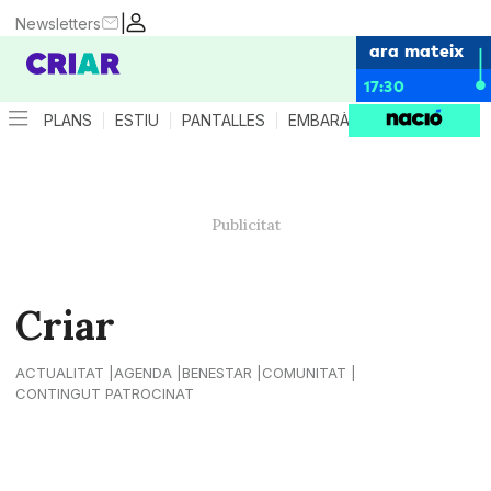
|
Newsletters
ara mateix
17:30
PLANS
ESTIU
PANTALLES
EMBARÀS
CRIANÇA
ES
Criar
ACTUALITAT
AGENDA
BENESTAR
COMUNITAT
CONTINGUT PATROCINAT