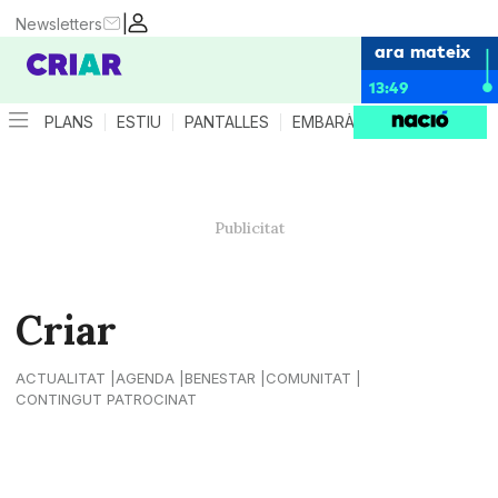
|
Newsletters
ara mateix
13:49
PLANS
ESTIU
PANTALLES
EMBARÀS
CRIANÇA
ES
Criar
ACTUALITAT
AGENDA
BENESTAR
COMUNITAT
CONTINGUT PATROCINAT