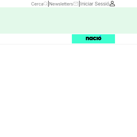
|
|
Iniciar Sessió
Cerca
Newsletters