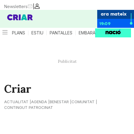
|
Newsletters
ara mateix
19:09
PLANS
ESTIU
PANTALLES
EMBARÀS
CRIANÇA
ES
Criar
ACTUALITAT
AGENDA
BENESTAR
COMUNITAT
CONTINGUT PATROCINAT