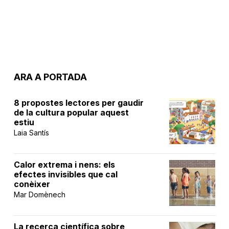
ARA A PORTADA
8 propostes lectores per gaudir
de la cultura popular aquest
estiu
Laia Santís
Calor extrema i nens: els
efectes invisibles que cal
conèixer
Mar Domènech
La recerca científica sobre