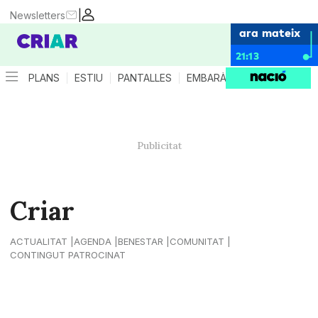
|
Newsletters
ara mateix
21:13
PLANS
ESTIU
PANTALLES
EMBARÀS
CRIANÇA
ES
Criar
ACTUALITAT
AGENDA
BENESTAR
COMUNITAT
CONTINGUT PATROCINAT