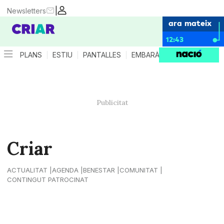
|
Newsletters
ara mateix
12:43
PLANS
ESTIU
PANTALLES
EMBARÀS
CRIANÇA
ES
Criar
ACTUALITAT
AGENDA
BENESTAR
COMUNITAT
CONTINGUT PATROCINAT