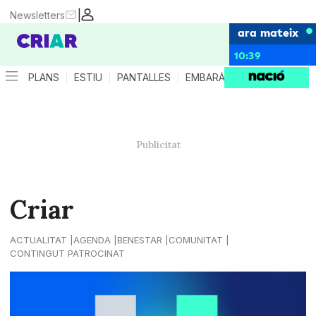
|
Newsletters
ara mateix
10:39
PLANS
ESTIU
PANTALLES
EMBARÀS
CRIANÇA
ES
Criar
ACTUALITAT
AGENDA
BENESTAR
COMUNITAT
CONTINGUT PATROCINAT