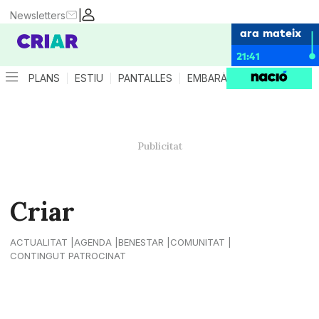
|
Newsletters
ara mateix
21:41
PLANS
ESTIU
PANTALLES
EMBARÀS
CRIANÇA
ES
Criar
ACTUALITAT
AGENDA
BENESTAR
COMUNITAT
CONTINGUT PATROCINAT