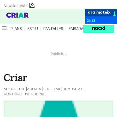
|
Newsletters
ara mateix
21:13
PLANS
ESTIU
PANTALLES
EMBARÀS
CRIANÇA
ES
Criar
ACTUALITAT
AGENDA
BENESTAR
COMUNITAT
CONTINGUT PATROCINAT