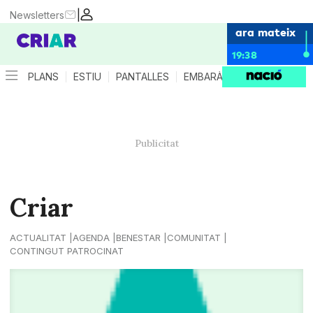
|
Newsletters
ara mateix
19:38
PLANS
ESTIU
PANTALLES
EMBARÀS
CRIANÇA
ES
Criar
ACTUALITAT
AGENDA
BENESTAR
COMUNITAT
CONTINGUT PATROCINAT