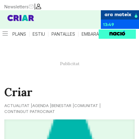
|
Newsletters
ara mateix
13:49
PLANS
ESTIU
PANTALLES
EMBARÀS
CRIANÇA
ES
Criar
ACTUALITAT
AGENDA
BENESTAR
COMUNITAT
CONTINGUT PATROCINAT